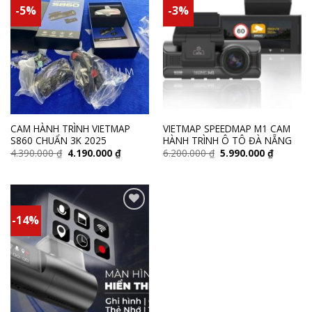
-5%
-3%
Add to
Add to
wishlist
wishlist
CAM HÀNH TRÌNH VIETMAP
VIETMAP SPEEDMAP M1 CAM
S860 CHUẨN 3K 2025
HÀNH TRÌNH Ô TÔ ĐÀ NẴNG
4.390.000
₫
4.190.000
₫
6.200.000
₫
5.990.000
₫
-14%
Add to
wishlist