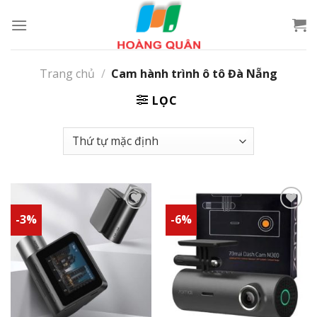
Skip
to
content
Trang chủ
/
Cam hành trình ô tô Đà Nẵng
LỌC
-3%
-6%
Add to
Add to
wishlist
wishlist