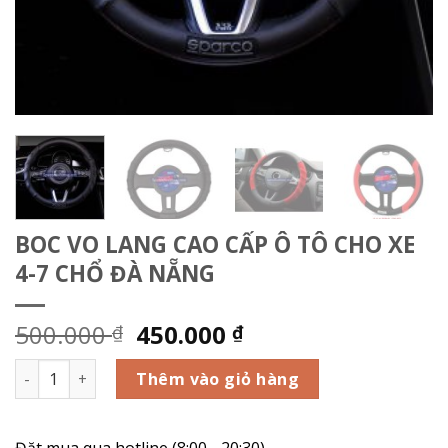
BOC VO LANG CAO CẤP Ô TÔ CHO XE
4-7 CHỔ ĐÀ NẴNG
500.000
450.000
₫
₫
BOC VO LANG CAO CẤP Ô TÔ CHO XE 4-7 CHỔ ĐÀ NẴNG số l
Thêm vào giỏ hàng
Đặt mua qua hotline (8:00 - 20:30)