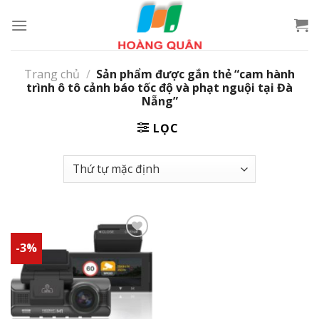
Skip
to
content
Trang chủ
/
Sản phẩm được gắn thẻ “cam hành
trình ô tô cảnh báo tốc độ và phạt nguội tại Đà
Nẵng”
LỌC
-3%
Add to
wishlist