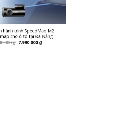
 hành trình SpeedMap M2
tmap cho ô tô tại Đà Nẵng
00.000
₫
7.990.000
₫