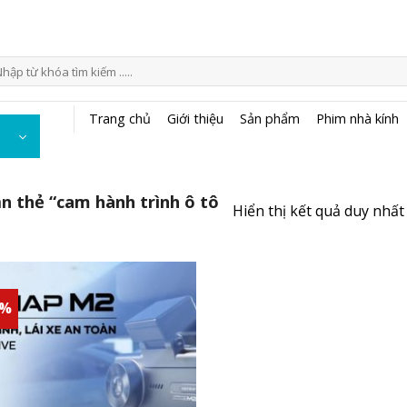
m
ếm:
Trang chủ
Giới thiệu
Sản phẩm
Phim nhà kính
 thẻ “cam hành trình ô tô
Hiển thị kết quả duy nhất
6%
Add to
wishlist