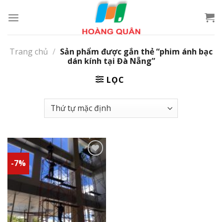
Skip
to
content
Trang chủ
/
Sản phẩm được gắn thẻ “phim ánh bạc
dán kính tại Đà Nẵng”
LỌC
-7%
Add to
wishlist