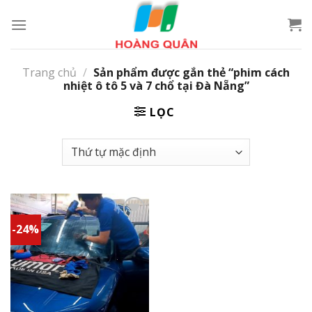
Skip
to
content
Trang chủ
/
Sản phẩm được gắn thẻ “phim cách
nhiệt ô tô 5 và 7 chổ tại Đà Nẵng”
LỌC
-24%
Add to
wishlist