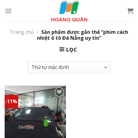
Skip
to
content
Trang chủ
/
Sản phẩm được gắn thẻ “phim cách
nhiệt ô tô Đà Nẵng uy tín”
LỌC
-11%
Add to
wishlist