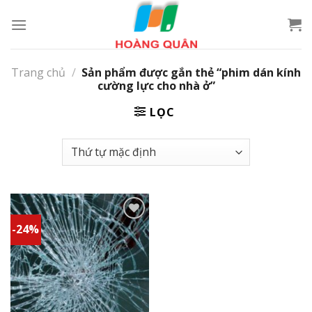
Skip
to
content
Trang chủ
/
Sản phẩm được gắn thẻ “phim dán kính
cường lực cho nhà ở”
LỌC
-24%
Add to
wishlist