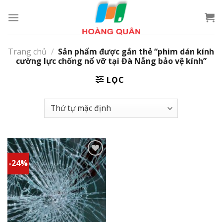
Skip
to
content
Trang chủ
/
Sản phẩm được gắn thẻ “phim dán kính
cường lực chống nổ vỡ tại Đà Nẵng bảo vệ kính”
LỌC
-24%
Add to
wishlist