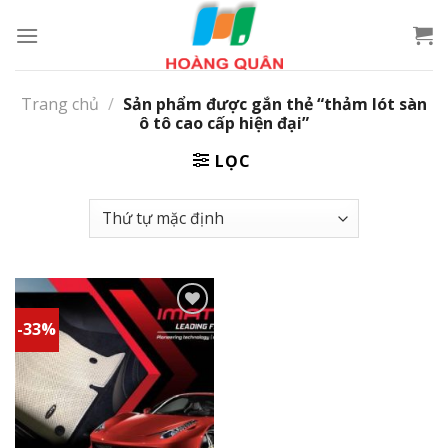
Skip
to
content
Trang chủ
/
Sản phẩm được gắn thẻ “thảm lót sàn
ô tô cao cấp hiện đại”
LỌC
-33%
Add to
wishlist