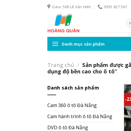
Skip
Gara: 508 Lê Văn Hiến
0935 827 567
to
content
Tì
ki
Danh mục sản phẩm
Trang chủ
/
Sản phẩm được gắn
dụng độ bền cao cho ô tô”
Danh sách sản phẩm
-2
Cam 360 ô tô Đà Nẵng
Cam hành trình ô tô Đà Nẵng
DVD ô tô Đà Nẵng