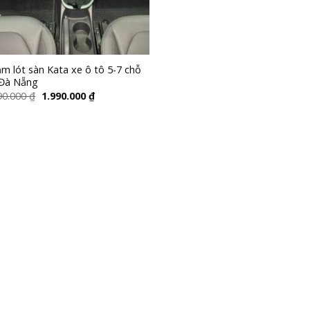
m lót sàn Kata xe ô tô 5-7 chỗ
 Đà Nẵng
90.000
₫
1.990.000
₫