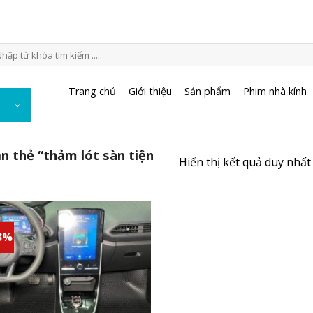
m
ếm:
Trang chủ
Giới thiệu
Sản phẩm
Phim nhà kính
 thẻ “thảm lót sàn tiện
Hiển thị kết quả duy nhất
3%
Add to
wishlist